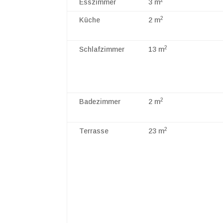
2
Esszimmer
3 m
2
Küche
2 m
2
Schlafzimmer
13 m
2
Badezimmer
2 m
2
Terrasse
23 m