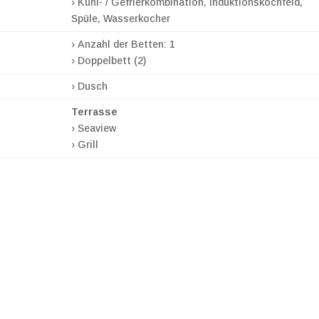
› Kühl- / Gefrierkombination, Induktionskochfeld,
Spüle, Wasserkocher
› Anzahl der Betten: 1
› Doppelbett (2)
› Dusch
Terrasse
› Seaview
› Grill