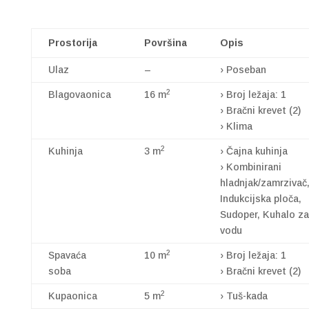
Prostorija
Površina
Opis
Ulaz
–
› Poseban
2
Blagovaonica
16 m
› Broj ležaja: 1
› Bračni krevet (2)
› Klima
2
Kuhinja
3 m
› Čajna kuhinja
› Kombinirani
hladnjak/zamrzivač
Indukcijska ploča,
Sudoper, Kuhalo za
vodu
2
Spavaća
10 m
› Broj ležaja: 1
soba
› Bračni krevet (2)
2
Kupaonica
5 m
› Tuš-kada