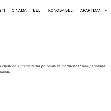
STI
O NAMA
BELI
KONOBA BELI
APARTMANI
 cijeni od 100kn/13eura po osobi te mogućnost polupansiona
olasku.